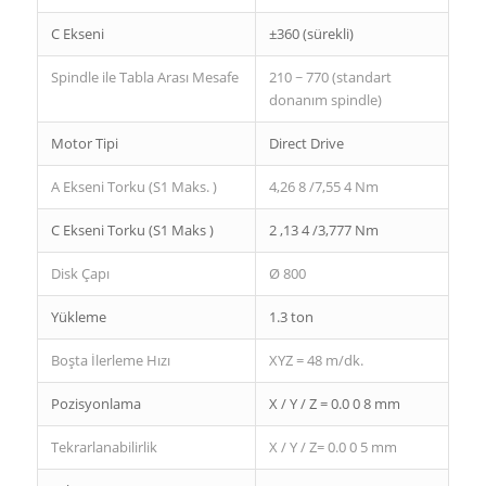
C Ekseni
±360 (sürekli)
Spindle ile Tabla Arası Mesafe
210 ~ 770 (standart
donanım spindle)
Motor Tipi
Direct Drive
A Ekseni Torku (S1 Maks. )
4,26 8 /7,55 4 Nm
C Ekseni Torku (S1 Maks )
2 ,13 4 /3,777 Nm
Disk Çapı
Ø 800
Yükleme
1.3 ton
Boşta İlerleme Hızı
XYZ = 48 m/dk.
Pozisyonlama
X / Y / Z = 0.0 0 8 mm
Tekrarlanabilirlik
X / Y / Z= 0.0 0 5 mm