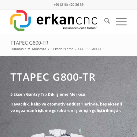
+90 (216) 420 36 39
TTAPEC G800-TR
Buradasınız:
Anasayfa
/
5 Eksen İşleme
/
TTAPEC G800-TR
TTAPEC G800-TR
5 Eksen Gantry Tip Dik İşleme Merkezi
Havacılık, kalıp ve otomotiv endüstrilerinde, beş eksenli
ve eş zamanlı işleme gerektiren işler için geliştirilmiştir.